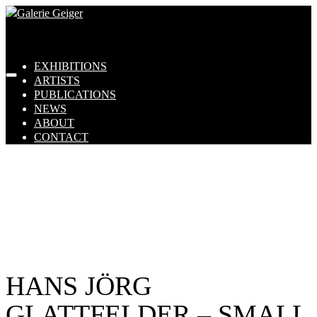
EXHIBITIONS
ARTISTS
PUBLICATIONS
NEWS
ABOUT
CONTACT
HANS JÖRG
GLATTFELDER – SMALL