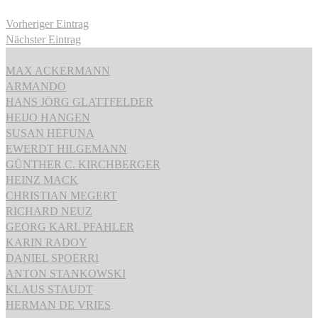
Vorheriger Eintrag
Nächster Eintrag
MAX ACKERMANN
ARMANDO
HANS JÖRG GLATTFELDER
HEIJO HANGEN
SUSAN HEFUNA
EWERDT HILGEMANN
GÜNTHER C. KIRCHBERGER
HEINZ MACK
CHRISTIAN MEGERT
RICHARD NEUZ
GEORG KARL PFAHLER
KARIN RADOY
DANIEL SPOERRI
ANTON STANKOWSKI
KLAUS STAUDT
HERMAN DE VRIES