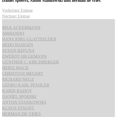
Daniel Spoerri, Anton Stankowski und herman de vries
.
Vorheriger Eintrag
Nächster Eintrag
MAX ACKERMANN
ARMANDO
HANS JÖRG GLATTFELDER
HEIJO HANGEN
SUSAN HEFUNA
EWERDT HILGEMANN
GÜNTHER C. KIRCHBERGER
HEINZ MACK
CHRISTIAN MEGERT
RICHARD NEUZ
GEORG KARL PFAHLER
KARIN RADOY
DANIEL SPOERRI
ANTON STANKOWSKI
KLAUS STAUDT
HERMAN DE VRIES